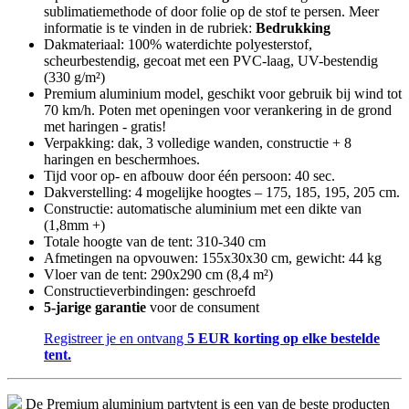
sublimatiemethode of door folie op de stof te persen. Meer
informatie is te vinden in de rubriek:
Bedrukking
Dakmateriaal: 100% waterdichte polyesterstof,
scheurbestendig, gecoat met een PVC-laag, UV-bestendig
(330 g/m²)
Premium aluminium model, geschikt voor gebruik bij wind tot
70 km/h. Poten met openingen voor verankering in de grond
met haringen - gratis!
Verpakking: dak, 3 volledige wanden, constructie + 8
haringen en beschermhoes.
Tijd voor op- en afbouw door één persoon: 40 sec.
Dakverstelling: 4 mogelijke hoogtes – 175, 185, 195, 205 cm.
Constructie: automatische aluminium met een dikte van
(1,8mm +)
Totale hoogte van de tent: 310-340 cm
Afmetingen na opvouwen: 155x30x30 cm, gewicht: 44 kg
Vloer van de tent: 290x290 cm (8,4 m²)
Constructieverbindingen: geschroefd
5-jarige garantie
voor de consument
Registreer je en ontvang
5 EUR korting op elke bestelde
tent.
De Premium aluminium partytent is een van de beste producten