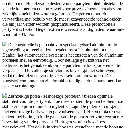
op de markt. Het elegante design van de partytent biedt uitstekende
visuele kenmerken en kan zowel voor privé-evenementen als voor
zakelijke doeleinden worden gebruikt. De partytent wordt
vervaardigd met behulp van de meest geavanceerde technologieën
die elk jaar verder worden geoptimaliseerd. Deze promotionele
partytent is bestand tegen extreme weersomstandigheden, waaronder
wind tot 70 km/u.
De constructie is gemaakt van speciaal gehard aluminium. In
tegenstelling tot veel andere metalen roest het aluminium niet.
Dankzij het automatische systeem is het opzetten van de aluminium
profielen snel en eenvoudig. Door het lage gewicht van het
materiaal is het gemakkelijk om de partytent te transporteren en te
verplaatsen. De volledige structuur is bevestigd met schroeven,
zodat onderdelen eenvoudig verwisseld kunnen worden. De
kunststof componenten zijn breukbestendig en dus duurzamer dan
plastic verbindingen.
Zeshoekige poten / zeshoekige profielen / bieden optimale
stabiliteit voor de partytent. Hoe meer randen de poten hebben, hoe
stabieler de promotionele partytent zal zijn. De poten zijn uitgerust
met een stevige basis van gegalvaniseerd staal. Het verankeren van
de tent met haringen in de gaten van de poten zorgt voor een sterke
bevestiging van de partytent. Haringen worden kosteloos
meegeleverd. Het dak is in vier hoogtes verstelbaar, met de hoogste